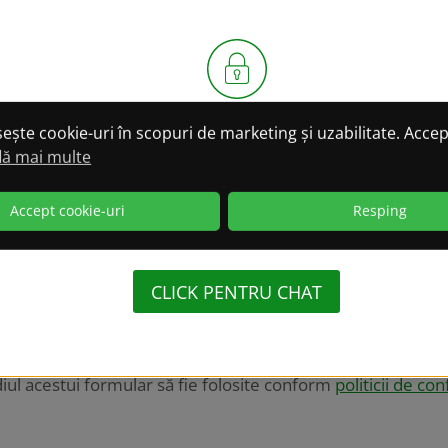
pravegheată are mașină?
Locuiești cu persoana supravegh
CONFIDENȚIALITATE GARANTATĂ 100%
osește cookie-uri în scopuri de marketing și uzabilitate. Accep
LA CONVERSAȚIILE
lă mai multe
PRIN WHATSAPP!
Accept cookie-uri
Resping
(WhatsApp oferă criptare integrală a datelor)
CLICK PENTRU CHAT
iul acestui formular să fie folosite conform
politicii de con