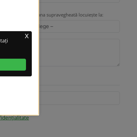
eată?
Persoana supravegheată locuiește la:
x
tați
fidențialitate