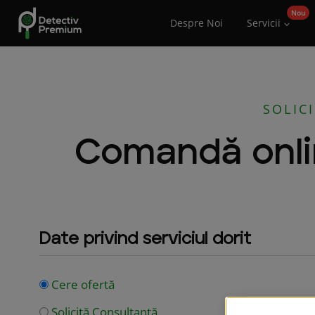
Skip
Despre Noi
Servicii
to
content
SOLIC
Comandă onlin
Date privind serviciul dorit
Cere ofertă
Solicită Consultanță