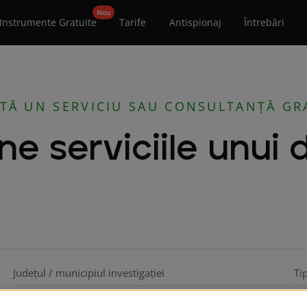
Instrumente Gratuite
Tarife
Antispionaj
Întrebări
ITĂ UN SERVICIU SAU CONSULTANȚĂ GR
e serviciile unui d
Județul / municipiul investigației
Ti