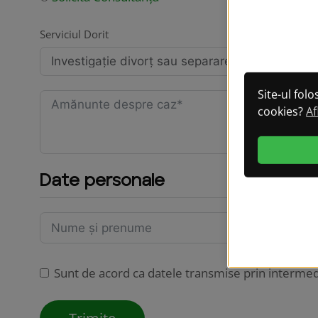
Serviciul Dorit
Persoana su
Site-ul fol
cookies?
Af
Date personale
Sunt de acord ca datele transmise prin intermed