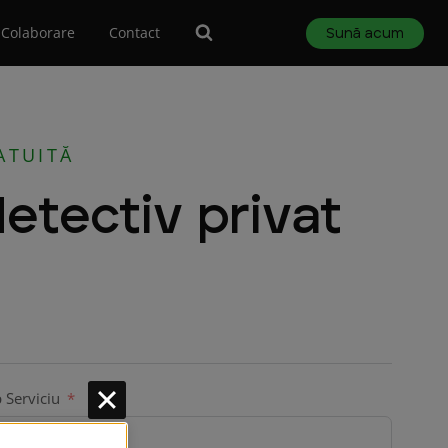
Colaborare
Contact
Sună acum
ATUITĂ
etectiv privat
p Serviciu