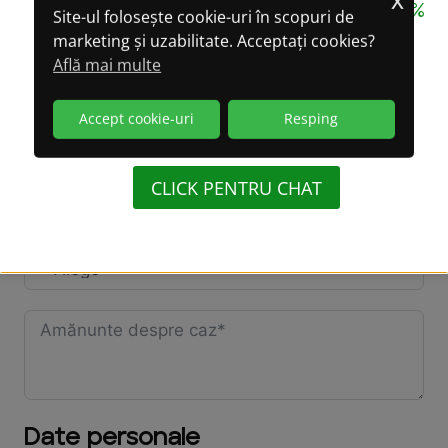
CONFIDENȚIALITATE GARANTATĂ 100%
Site-ul folosește cookie-uri în scopuri de
marketing și uzabilitate. Acceptați cookies?
LA CONVERSAȚIILE
Persoana supravegheată are mașină?
Află mai multe
PRIN WHATSAPP!
Accept cookie-uri
Resping
(WhatsApp oferă criptare integrală a datelor)
Locuiești cu persoana supravegheată?
CLICK PENTRU CHAT
Persoana supravegheată locuiește la:
Date personale