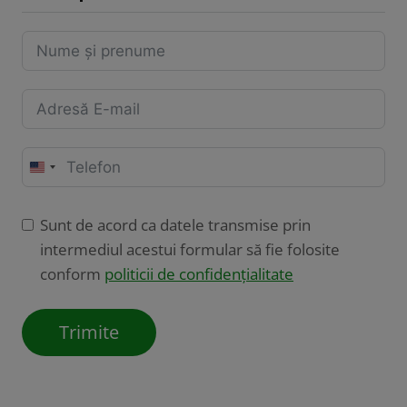
U
n
i
Sunt de acord ca datele transmise prin
t
intermediul acestui formular să fie folosite
e
conform
politicii de confidențialitate
d
S
Trimite
t
a
t