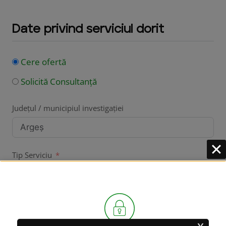
Date privind serviciul dorit
Cere ofertă
Solicită Consultanță
Județul / municipiul investigației
Tip Serviciu
Serviciul Dorit
x