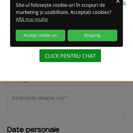
CONFIDENȚIALITATE GARANTATĂ 100%
Site-ul folosește cookie-uri în scopuri de
marketing și uzabilitate. Acceptați cookies?
LA CONVERSAȚIILE
Persoana supravegheată are mașină?
Află mai multe
PRIN WHATSAPP!
Accept cookie-uri
Resping
(WhatsApp oferă criptare integrală a datelor)
Locuiești cu persoana supravegheată?
CLICK PENTRU CHAT
Persoana supravegheată locuiește la:
Date personale