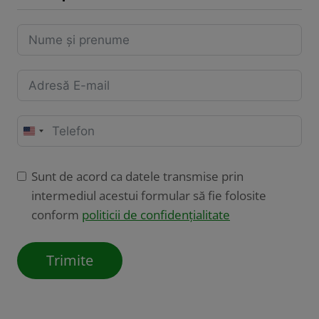
U
n
i
Sunt de acord ca datele transmise prin
t
intermediul acestui formular să fie folosite
e
conform
politicii de confidențialitate
d
S
Trimite
t
a
t