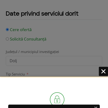
Date privind serviciul dorit
Cere ofertă
Solicită Consultanță
Județul / municipiul investigației
Tip Serviciu
Serviciul Dorit
x