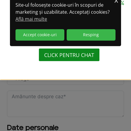
CONFIDENȚIALITATE GARANTATĂ 100%
Site-ul folosește cookie-uri în scopuri de
marketing și uzabilitate. Acceptați cookies?
LA CONVERSAȚIILE
Persoana supravegheată are mașină?
Află mai multe
PRIN WHATSAPP!
Accept cookie-uri
Resping
(WhatsApp oferă criptare integrală a datelor)
Locuiești cu persoana supravegheată?
CLICK PENTRU CHAT
Persoana supravegheată locuiește la:
Date personale