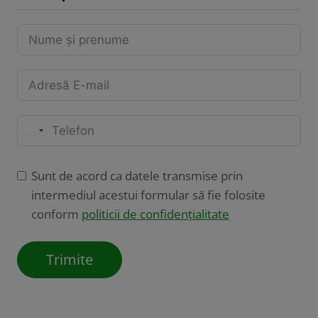
U
n
i
Sunt de acord ca datele transmise prin
t
intermediul acestui formular să fie folosite
e
conform
politicii de confidențialitate
d
S
Trimite
t
a
t