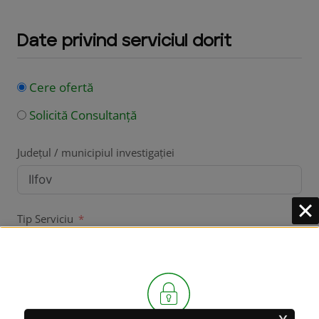
Date privind serviciul dorit
Cere ofertă
Solicită Consultanță
Județul / municipiul investigației
Tip Serviciu
Serviciul Dorit
x