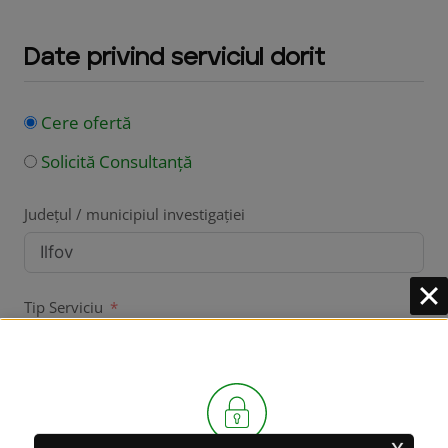
Date privind serviciul dorit
Cere ofertă
Solicită Consultanță
Județul / municipiul investigației
Tip Serviciu
Serviciul Dorit
x