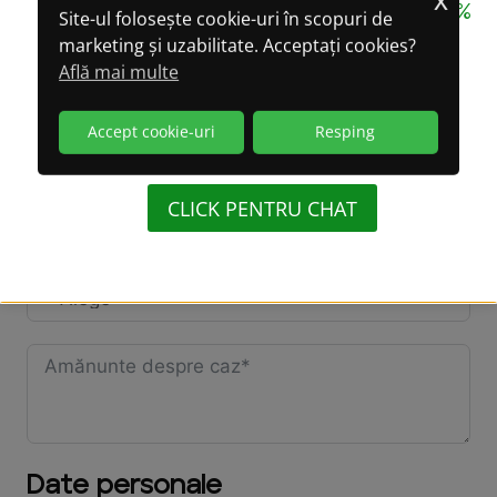
CONFIDENȚIALITATE GARANTATĂ 100%
Site-ul folosește cookie-uri în scopuri de
marketing și uzabilitate. Acceptați cookies?
LA CONVERSAȚIILE
Persoana supravegheată are mașină?
Află mai multe
PRIN WHATSAPP!
Accept cookie-uri
Resping
(WhatsApp oferă criptare integrală a datelor)
Locuiești cu persoana supravegheată?
CLICK PENTRU CHAT
Persoana supravegheată locuiește la:
Date personale