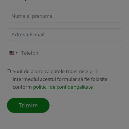
U
n
i
Sunt de acord ca datele transmise prin
t
intermediul acestui formular să fie folosite
e
conform
politicii de confidențialitate
d
S
Trimite
t
a
t