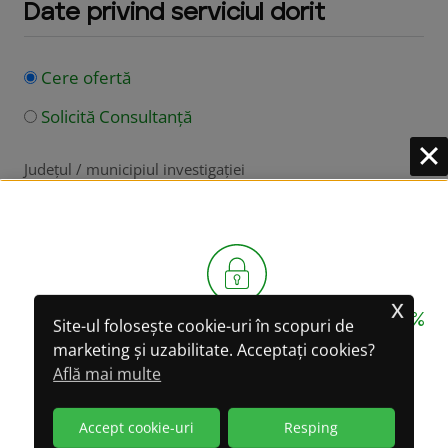
Date privind serviciul dorit
Cere ofertă
Solicită Consultanță
Județul / municipiul investigației
Tip Serviciu
x
CONFIDENȚIALITATE GARANTATĂ 100%
Site-ul folosește cookie-uri în scopuri de
marketing și uzabilitate. Acceptați cookies?
LA CONVERSAȚIILE
Serviciul Dorit
Află mai multe
PRIN WHATSAPP!
Accept cookie-uri
Resping
(WhatsApp oferă criptare integrală a datelor)