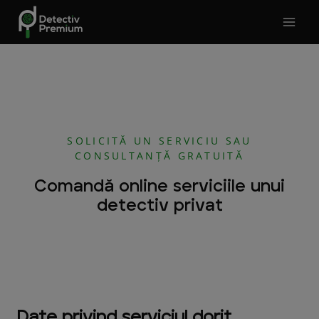
Skip
to
content
SOLICITĂ UN SERVICIU SAU
CONSULTANȚĂ GRATUITĂ
Comandă online serviciile unui
detectiv privat
Date privind serviciul dorit