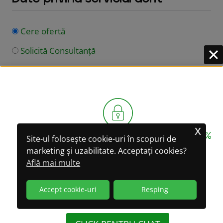
Cere ofertă
Solicită Consultanță
Județul / municipiul investigației
Tip Serviciu
x
CONFIDENȚIALITATE GARANTATĂ 100%
Site-ul folosește cookie-uri în scopuri de
marketing și uzabilitate. Acceptați cookies?
LA CONVERSAȚIILE
Află mai multe
PRIN WHATSAPP!
Accept cookie-uri
Resping
(WhatsApp oferă criptare integrală a datelor)