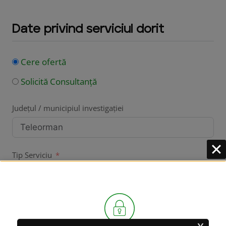
Date privind serviciul dorit
Cere ofertă
Solicită Consultanță
Județul / municipiul investigației
Tip Serviciu
Serviciul Dorit
x