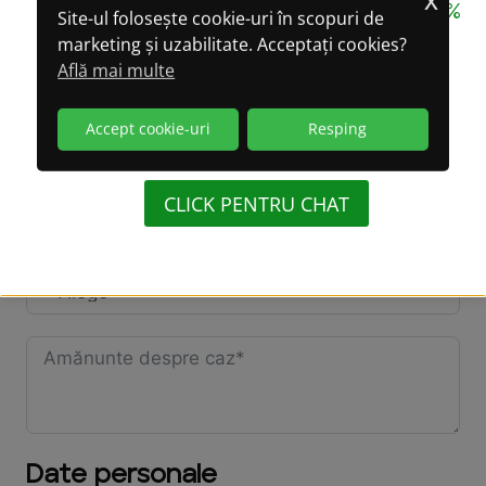
CONFIDENȚIALITATE GARANTATĂ 100%
Site-ul folosește cookie-uri în scopuri de
marketing și uzabilitate. Acceptați cookies?
LA CONVERSAȚIILE
Persoana supravegheată are mașină?
Află mai multe
PRIN WHATSAPP!
Accept cookie-uri
Resping
(WhatsApp oferă criptare integrală a datelor)
Locuiești cu persoana supravegheată?
CLICK PENTRU CHAT
Persoana supravegheată locuiește la:
Date personale