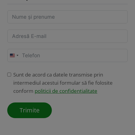
U
n
i
Sunt de acord ca datele transmise prin
t
intermediul acestui formular să fie folosite
e
conform
politicii de confidențialitate
d
S
Trimite
t
a
t