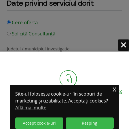
Date privind serviciul dorit
Cere ofertă
Solicită Consultanță
Județul / municipiul investigației
Tip Serviciu
x
CONFIDENȚIALITATE GARANTATĂ 100%
Site-ul folosește cookie-uri în scopuri de
marketing și uzabilitate. Acceptați cookies?
LA CONVERSAȚIILE
Serviciul Dorit
Află mai multe
PRIN WHATSAPP!
Accept cookie-uri
Resping
(WhatsApp oferă criptare integrală a datelor)