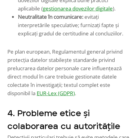
dovezilor digitale explică bune practici
aplicabile (
gestionarea dovezilor digitale
).
Neutralitate în comunicare:
evitați
interpretările speculative; furnizați fapte și
explicați gradul de certitudine al concluziilor.
Pe plan european, Regulamentul general privind
protecția datelor stabilește standarde privind
prelucrarea datelor personale care influențează
direct modul în care trebuie gestionate datele
colectate în investigații; textul complet este
disponibil la
EUR-Lex (GDPR)
.
4. Probleme etice și
colaborarea cu autoritățile
Detectivii particulari trebuie să evite metodele care