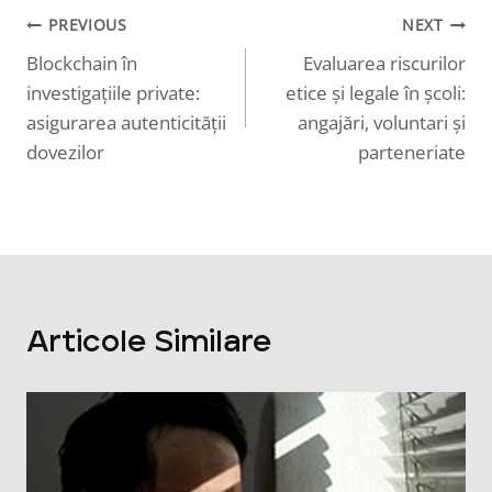
PREVIOUS
NEXT
Navigare
Blockchain în
Evaluarea riscurilor
în
investigațiile private:
etice și legale în școli:
articole
asigurarea autenticității
angajări, voluntari și
dovezilor
parteneriate
Articole Similare