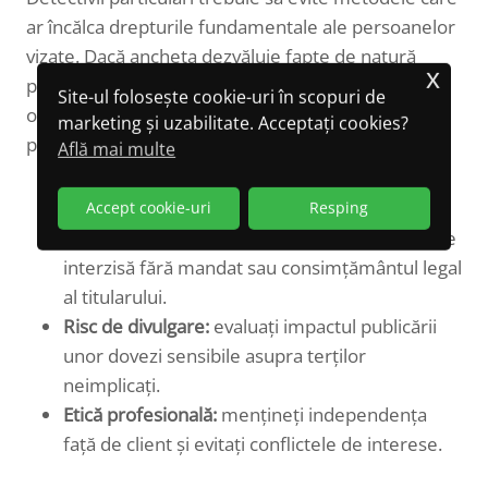
ar încălca drepturile fundamentale ale persoanelor
vizate. Dacă ancheta dezvăluie fapte de natură
x
penală sau riscuri semnificative, colaborarea cu
Site-ul folosește cookie-uri în scopuri de
organele competente este recomandată, urmând
marketing și uzabilitate. Acceptați cookies?
procedurile legale de predare a probelor.
Află mai multe
Respectarea vieții private:
orice intervenție în
Accept cookie-uri
Resping
conturile sau comunicațiile unei persoane este
interzisă fără mandat sau consimțământul legal
al titularului.
Risc de divulgare:
evaluați impactul publicării
unor dovezi sensibile asupra terților
neimplicați.
Etică profesională:
mențineți independența
față de client și evitați conflictele de interese.