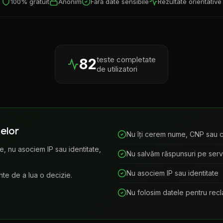
100% gratuit
Anonim
Fără date sensibile
Rezultate orientative
teste completate
82
de utilizatori
elor
Nu îți cerem nume, CNP sau c
, nu asociem IP sau identitate,
Nu salvăm răspunsuri pe ser
Nu asociem IP sau identitate
nte de a lua o decizie.
Nu folosim datele pentru rec