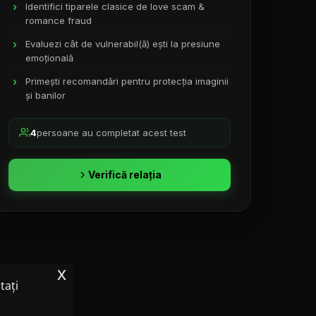
Identifici tiparele clasice de love scam &
romance fraud
Evaluezi cât de vulnerabil(ă) ești la presiune
emoțională
Primești recomandări pentru protecția imaginii
și banilor
4
persoane au completat acest test
Verifică relația
x
tați