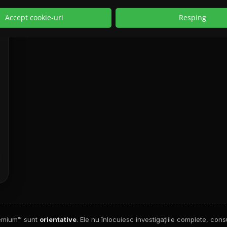
Accept cookie-uri
Resping
remium™ sunt
orientative
. Ele nu înlocuiesc investigațiile complete, consu