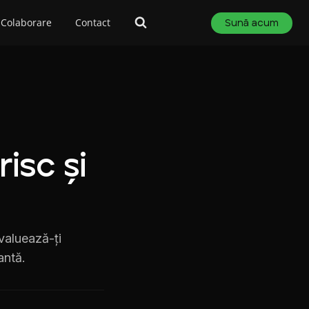
Colaborare
Contact
Sună acum
risc și
Evaluează-ți
antă.