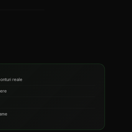
onturi reale
vere
lame