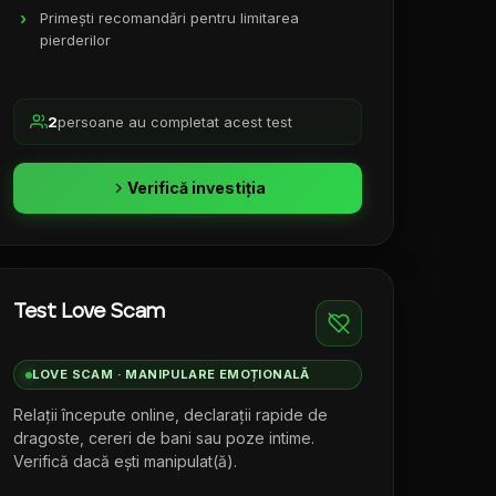
Primești recomandări pentru limitarea
pierderilor
2
persoane au completat acest test
Verifică investiția
Test Love Scam
LOVE SCAM · MANIPULARE EMOȚIONALĂ
Relații începute online, declarații rapide de
dragoste, cereri de bani sau poze intime.
Verifică dacă ești manipulat(ă).