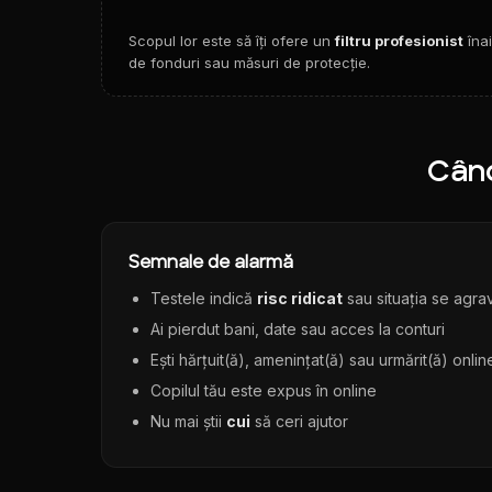
Scopul lor este să îți ofere un
filtru profesionist
înai
de fonduri sau măsuri de protecție.
Când
Semnale de alarmă
Testele indică
risc ridicat
sau situația se agr
Ai pierdut bani, date sau acces la conturi
Ești hărțuit(ă), amenințat(ă) sau urmărit(ă) onlin
Copilul tău este expus în online
Nu mai știi
cui
să ceri ajutor