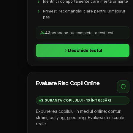
Identifici comportamente care merită urmărite
Primești recomandări clare pentru următorul
pas
42
persoane au completat acest test
Deschide testul
Evaluare Risc Copil Online
SIGURANȚA COPILULUI · 10 ÎNTREBĂRI
Expunerea copilului în mediul online: conturi,
străini, bullying, grooming. Evaluează riscurile
reale.