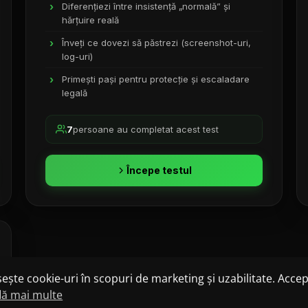
Diferențiezi între insistență „normală” și
hărțuire reală
Înveți ce dovezi să păstrezi (screenshot-uri,
log-uri)
Primești pași pentru protecție și escaladare
legală
7
persoane au completat acest test
Începe testul
osește cookie-uri în scopuri de marketing și uzabilitate. Accep
lă mai multe