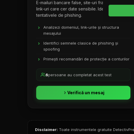
E-mailuri bancare false, site-uri frauduloase,
link-uri care cer date sensibile. Identifică
tentativele de phishing.
Analizezi domeniul, link-urile și structura
mesajului
Identifici semnele clasice de phishing și
spoofing
Primești recomandări de protecție a conturilor
6
persoane au completat acest test
Verifică un mesaj
Disclaimer:
Toate instrumentele gratuite DetectivP