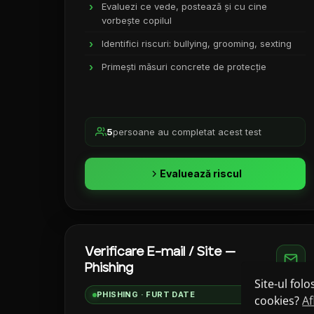
Evaluezi ce vede, postează și cu cine
vorbește copilul
Identifici riscuri: bullying, grooming, sexting
Primești măsuri concrete de protecție
5
persoane au completat acest test
Evaluează riscul
Verificare E-mail / Site —
Phishing
Site-ul fol
PHISHING · FURT DATE
cookies?
Af