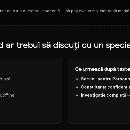
nte de a lua o decizie importantă — să poți evalua mai clar dacă merită
 ar trebui să discuți cu un specia
Ce urmează după teste
avează
Servicii pentru Persoan
Consultanță confidenți
e/offline
Investigație completă
—