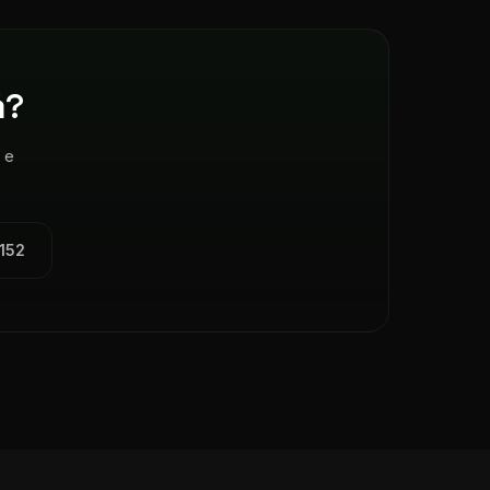
ă?
 e
152