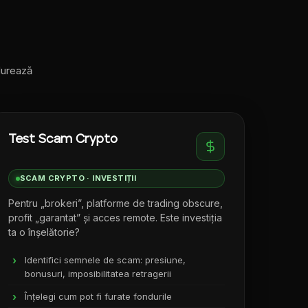
 durează
Test Scam Crypto
SCAM CRYPTO · INVESTIȚII
Pentru „brokeri”, platforme de trading obscure,
profit „garantat” și acces remote. Este investiția
ta o înșelătorie?
Identifici semnele de scam: presiune,
bonusuri, imposibilitatea retragerii
Înțelegi cum pot fi furate fondurile