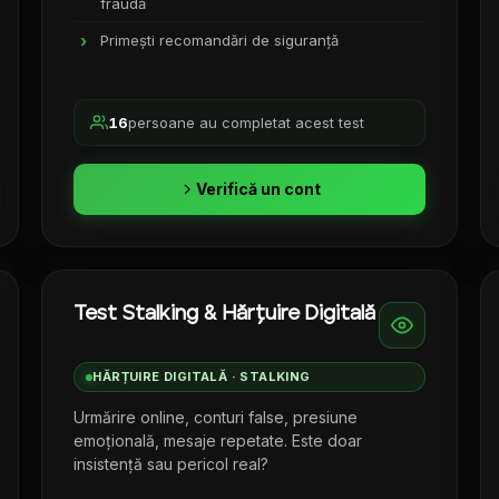
fraudă
Primești recomandări de siguranță
16
persoane au completat acest test
Verifică un cont
Test Stalking & Hărțuire Digitală
HĂRȚUIRE DIGITALĂ · STALKING
Urmărire online, conturi false, presiune
emoțională, mesaje repetate. Este doar
insistență sau pericol real?