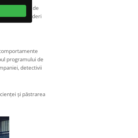
întreprinderea de
mpania de pierderi
de comportamente
mpul programului de
paniei, detectivii
cienței și păstrarea