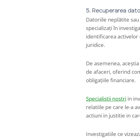
5. Recuperarea datori
Datoriile neplătite sau 
specializați în investi
identificarea activelor
juridice.
De asemenea, aceștia p
de afaceri, oferind co
obligațiile financiare.
Specialistii nostri
in inv
relatiile pe care le-a av
actiuni in justitie in ca
Investigatiile ce vizea