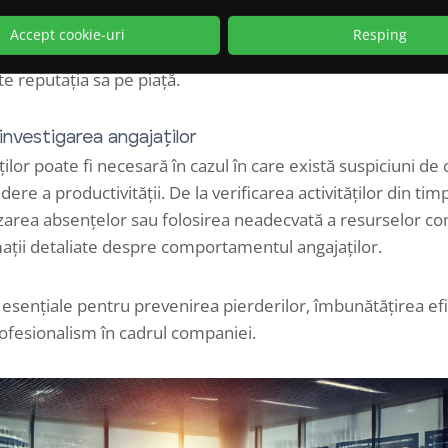
te aduna dovezi despre astfel de practici și poate ajuta la 
Accept cookie-uri
Resping
va concurenței neloiale. Acest lucru nu doar protejează co
ște reputația sa pe piață.
investigarea angajaților
lor poate fi necesară în cazul în care există suspiciuni 
re a productivității. De la verificarea activităților din ti
zarea absențelor sau folosirea neadecvată a resurselor com
rmații detaliate despre comportamentul angajaților.
 esențiale pentru prevenirea pierderilor, îmbunătățirea efi
profesionalism în cadrul companiei.