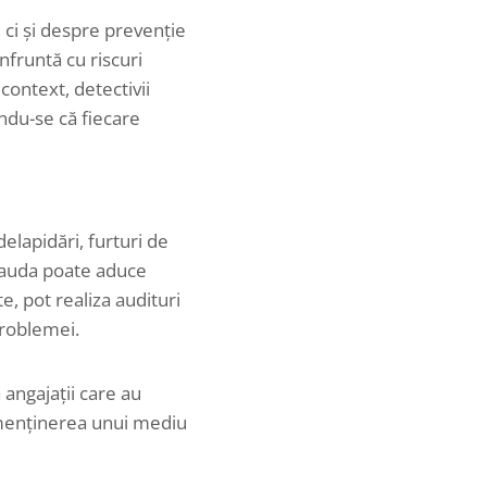
 ci și despre prevenție
fruntă cu riscuri
 context, detectivii
ându-se că fiecare
elapidări, furturi de
frauda poate aduce
e, pot realiza audituri
problemei.
 angajații care au
 menținerea unui mediu