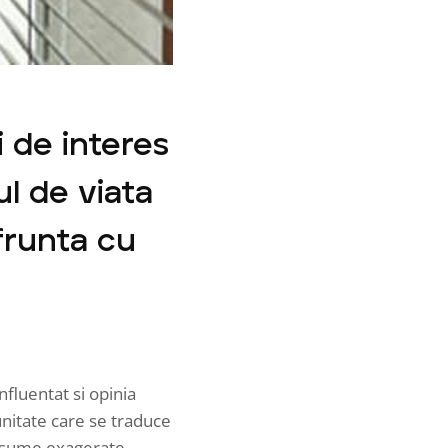
i de interes
ul de viata
frunta cu
nfluentat si opinia
unitate care se traduce
b sume exagerate.