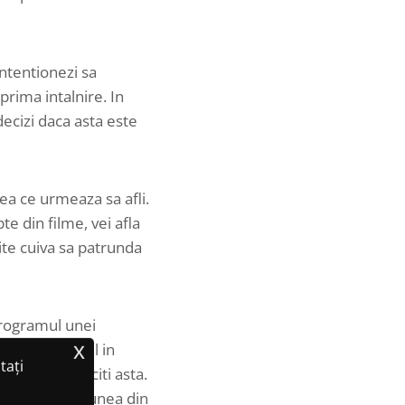
ntentionezi sa
prima intalnire. In
decizi daca asta este
ea ce urmeaza sa afli.
te din filme, vei afla
ite cuiva sa patrunda
programul unei
x
copil, etc. cel in
tați
 care sa soliciti asta.
oneaza operatiunea din