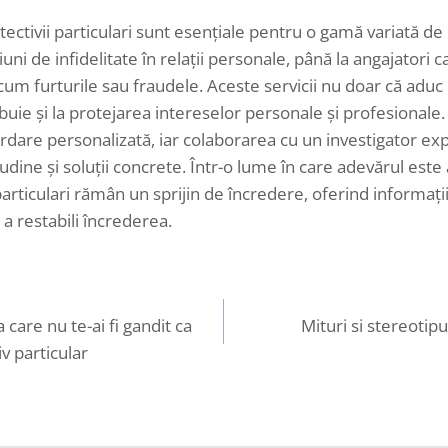
tectivii particulari sunt esențiale pentru o gamă variată de c
uni de infidelitate în relații personale, până la angajatori c
 furturile sau fraudele. Aceste servicii nu doar că aduc cl
buie și la protejarea intereselor personale și profesionale.
ordare personalizată, iar colaborarea cu un investigator e
tudine și soluții concrete. Într-o lume în care adevărul est
particulari rămân un sprijin de încredere, oferind informaț
 a restabili încrederea.
a care nu te-ai fi gandit ca
Mituri si stereotip
iv particular