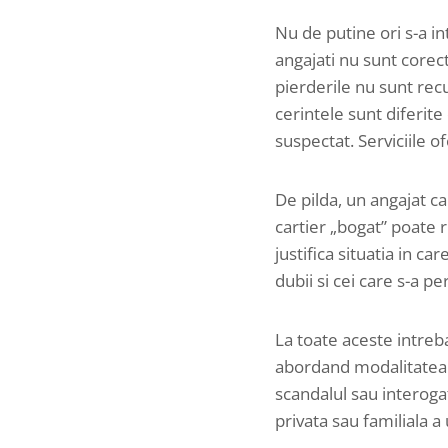
Nu de putine ori s-a i
angajati nu sunt corec
pierderile nu sunt rec
cerintele sunt diferite 
suspectat. Serviciile o
De pilda, un angajat c
cartier „bogat” poate
justifica situatia in c
dubii si cei care s-a p
La toate aceste intreb
abordand modalitatea e
scandalul sau interogat
privata sau familiala 