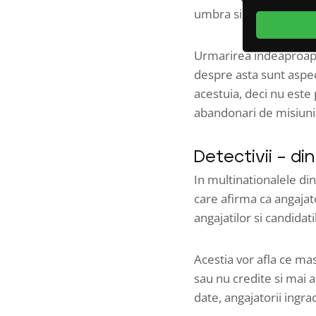
umbra si aduna informat
Urmarirea indeaproape,
despre asta sunt aspect
acestuia, deci nu este
abandonari de misiuni
Detectivii – di
In multinationalele di
care afirma ca angajato
angajatilor si candida
Acestia vor afla ce mas
sau nu credite si mai 
date, angajatorii ingr