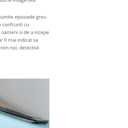
 anumite episoade greu
e confrunti cu
i oameni si de a incepe
r fi mai indicat sa
im noi, detectivii