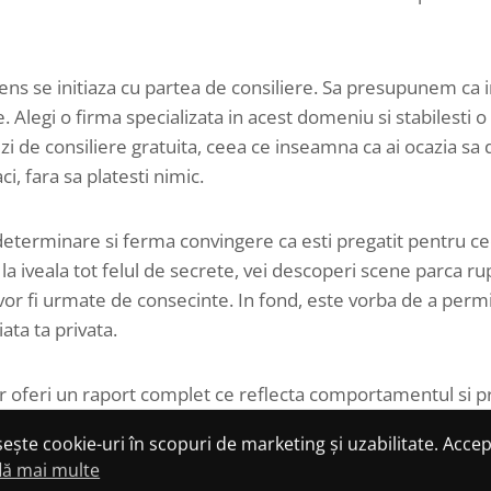
ens se initiaza cu partea de consiliere. Sa presupunem ca i
e. Alegi o firma specializata in acest domeniu si stabilesti o 
zi de consiliere gratuita, ceea ce inseamna ca ai ocazia sa 
ci, fara sa platesti nimic.
eterminare si ferma convingere ca esti pregatit pentru ce
 la iveala tot felul de secrete, vei descoperi scene parca rup
vor fi urmate de consecinte. In fond, este vorba de a perm
iata ta privata.
or oferi un raport complet ce reflecta comportamentul si 
 este vorba despre un partener de afaceri, sot/sotie, ruda, 
osește cookie-uri în scopuri de marketing și uzabilitate. Accep
din umbra, atunci cand exista un motiv bine intemeiat pentru
lă mai multe
 de regula o echipa formata din 2 detectivi, unul ce coord