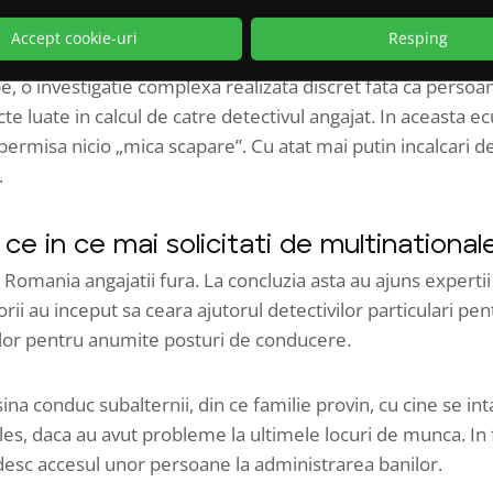
ii, cat si cel de pe teren.
Accept cookie-uri
Resping
 o investigatie complexa realizata discret fata ca persoan
e luate in calcul de catre detectivul angajat. In aceasta ecu
 permisa nicio „mica scapare”. Cu atat mai putin incalcari d
.
n ce in ce mai
solicitati de multinationa
n Romania angajatii fura. La concluzia asta au ajuns expert
rii au inceput sa ceara ajutorul detectivilor particulari pen
tilor pentru anumite posturi de conducere.
ina conduc subalternii, din ce familie provin, cu cine se int
ales, daca au avut probleme la ultimele locuri de munca. In
adesc accesul unor persoane la administrarea banilor.