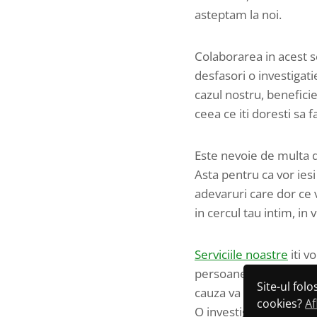
asteptam la noi.
Colaborarea in acest s
desfasori o investigati
cazul nostru, beneficie
ceea ce iti doresti sa fa
Este nevoie de multa d
Asta pentru ca vor iesi
adevaruri care dor ce 
in cercul tau intim, in v
Serviciile noastre
iti v
persoane. Indiferent ca
Site-ul fol
cauza va fi investigat 
cookies?
Af
O investigatie implica