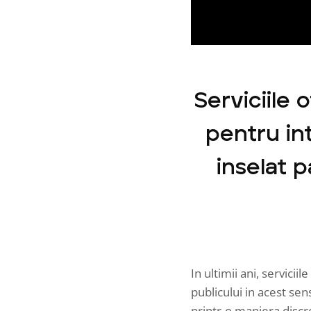
Serviciile 
pentru int
inselat 
In ultimii ani, serviciil
publicului in acest sen
printr-o maniera discr