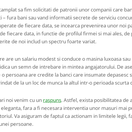
ntamplat sa fim solicitati de patronii unor companii care ba
ti – fura bani sau vand informatii secrete de serviciu concu
uperate de fiecare data, se incearca prevenirea unor noi pa
de fiecare data, in functie de profilul firmei si mai ales, de
ferite de noi includ un spectru foarte variat.
are are un salariu modest si conduce o masina luxoasa sau 
 ridica un semn de intrebare in mintea angajatorului. De 
are o persoana are credite la banci care insumate depasesc s
erindat de la un loc de munca la altul intr-o perioada scurta 
ari noi venim cu un
raspuns
. Astfel, exista posibilitatea de 
leganta, fara a fi necesara interventia unor masuri mai p
oriul. Va asiguram de faptul ca actionam in limitele legii, f
a unei persoane.