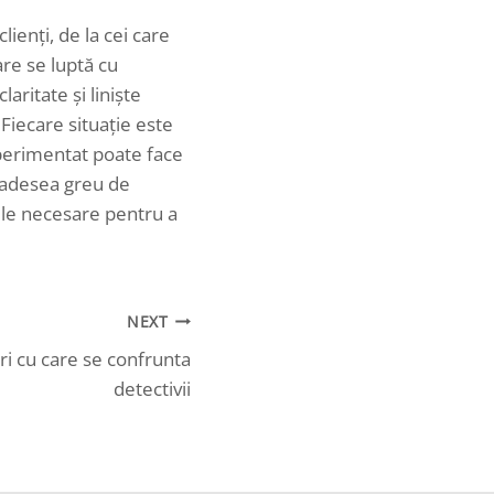
lienți, de la cei care
are se luptă cu
aritate și liniște
 Fiecare situație este
xperimentat poate face
e adesea greu de
iile necesare pentru a
NEXT
uri cu care se confrunta
detectivii