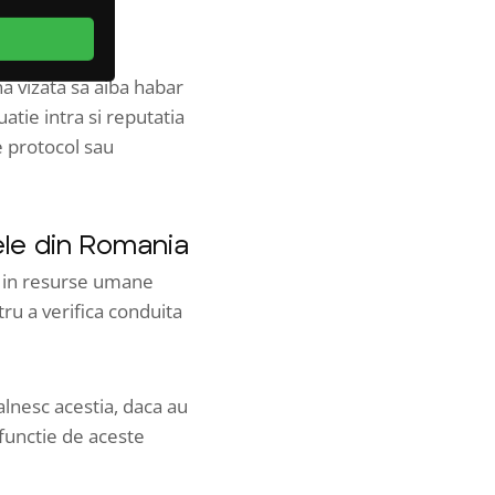
a vizata sa aiba habar
atie intra si reputatia
e protocol sau
lele din Romania
ii in resurse umane
tru a verifica conduita
alnesc acestia, daca au
 functie de aceste