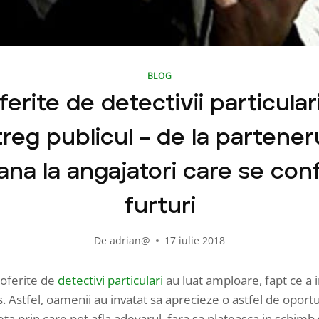
BLOG
oferite de detectivii particular
reg publicul – de la partener
pana la angajatori care se con
furturi
De
adrian@
17 iulie 2018
e oferite de
detectivi particulari
au luat amploare, fapt ce a i
s. Astfel, oamenii au invatat sa aprecieze o astfel de oport
eta prin care pot afla adevarul, fara sa plateasca in schim