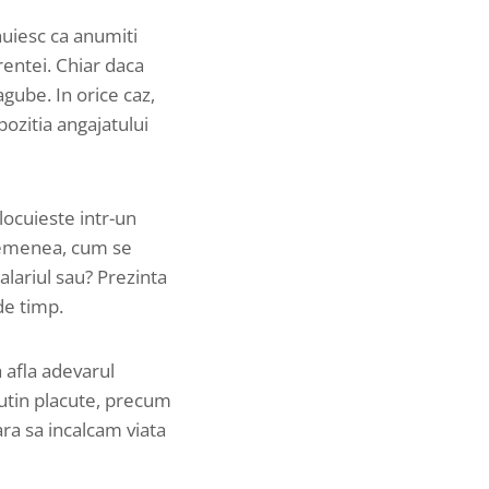
nuiesc ca anumiti
rentei. Chiar daca
gube. In orice caz,
 pozitia angajatului
locuieste intr-un
asemenea, cum se
alariul sau? Prezinta
de timp.
a afla adevarul
utin placute, precum
ara sa incalcam viata