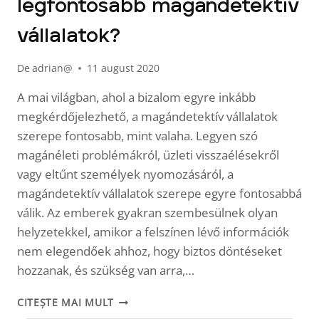
legfontosabb magándetektív
vállalatok?
De
adrian@
11 august 2020
A mai világban, ahol a bizalom egyre inkább
megkérdőjelezhető, a magándetektív vállalatok
szerepe fontosabb, mint valaha. Legyen szó
magánéleti problémákról, üzleti visszaélésekről
vagy eltűnt személyek nyomozásáról, a
magándetektív vállalatok szerepe egyre fontosabbá
válik. Az emberek gyakran szembesülnek olyan
helyzetekkel, amikor a felszínen lévő információk
nem elegendőek ahhoz, hogy biztos döntéseket
hozzanak, és szükség van arra,…
MIÉRT
CITEȘTE MAI MULT
VAGYUNK