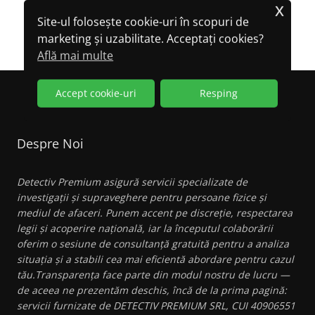
x
A
Site-ul folosește cookie-uri în scopuri de
LEGFONTOSABB
marketing și uzabilitate. Acceptați cookies?
MAGÁNDETEKTÍV
VÁLLALATOK?
Află mai multe
Accept cookie-uri
Resping
Despre Noi
Detectiv Premium asigură servicii specializate de
investigații și supraveghere pentru persoane fizice și
mediul de afaceri. Punem accent pe discreție, respectarea
legii și acoperire națională, iar la începutul colaborării
oferim o sesiune de consultanță gratuită pentru a analiza
situația și a stabili cea mai eficientă abordare pentru cazul
tău.Transparența face parte din modul nostru de lucru —
de aceea ne prezentăm deschis, încă de la prima pagină:
servicii furnizate de DETECTIV PREMIUM SRL, CUI 40906551