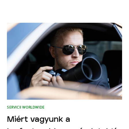
SUNTEM
LIDERI
ÎN
DOMENIUL
SERVICIILOR
DE
DETECTIVI
PARTICULARI?
SERVICII WORLDWIDE
Miért vagyunk a