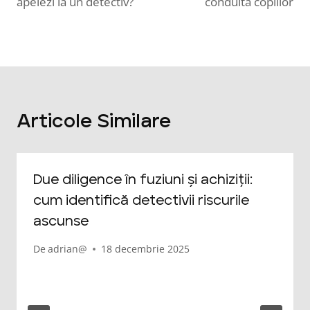
articole
apelezi la un detectiv?
conduita copiilor
Articole Similare
Due diligence în fuziuni și achiziții:
cum identifică detectivii riscurile
ascunse
De
adrian@
18 decembrie 2025