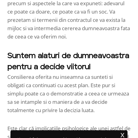
precum si aspectele la care va expuneti: adevarul
ce poate ca doare, ce poate ca va fi un soc. Va
prezetam si termenii din contractul ce va exista la
mijloc si va intermedia cererea dumneavoastra fata
de ceea ce va oferim noi.
Suntem alaturi de dumneavoastra
pentru a decide viitorul
Consilierea oferita nu inseamna ca sunteti si
obligati ca continuati cu acest plan. Este pur si
simplu poate ca o demonstratie a ceea ce urmeaza
sa se intample si o maniera de a va decide
totalmente cu privire la decizia luata.
Este clar că implicațiile psihologice ale unei astfel de
x
situații sunt considerabile. De aceea, în primul rând,