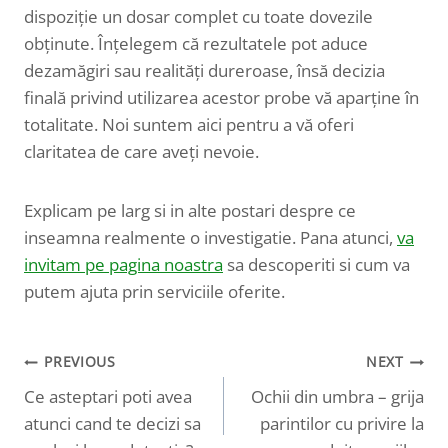
dispoziție un dosar complet cu toate dovezile
obținute. Înțelegem că rezultatele pot aduce
dezamăgiri sau realități dureroase, însă decizia
finală privind utilizarea acestor probe vă aparține în
totalitate. Noi suntem aici pentru a vă oferi
claritatea de care aveți nevoie.
Explicam pe larg si in alte postari despre ce
inseamna realmente o investigatie. Pana atunci,
va
invitam pe pagina noastra
sa descoperiti si cum va
putem ajuta prin serviciile oferite.
PREVIOUS
NEXT
Navigare
Ce asteptari poti avea
Ochii din umbra – grija
în
atunci cand te decizi sa
parintilor cu privire la