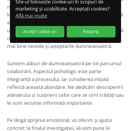
Site-ul folosește cookie-uri în scopuri de
ne dorim să vă oferim sprijin și să ne asigurăm că
marketing și uzabilitate. Acceptați cookies?
luați o decizie informată, fără presiune și cu deplină
Află mai multe
asumare. Alegerea dumneavoastră trebuie să fie
una bine gândită, motiv pentru care vă oferim inițial
Accept cookie-uri
Resping
o sesiune de consiliere gratuită, pentru a înțelege
mai bine nevoile și așteptările dumneavoastră.
Suntem alături de dumneavoastră pe tot parcursul
colaborării. Aspectul psihologic este parte
integrantă a procesului, iar consilierea inițială
reflectă această abordare. Ne dedicăm descoperirii
adevărului și susținerii celor care se simt trădați sau
le sunt ascunse informații importante.
Pe lângă sprijinul emoțional, vă oferim și ajutor
concret: la finalul investigației, vă vom pune la