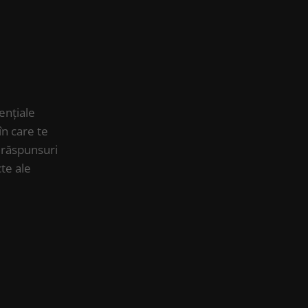
ențiale
în care te
a răspunsuri
cte ale