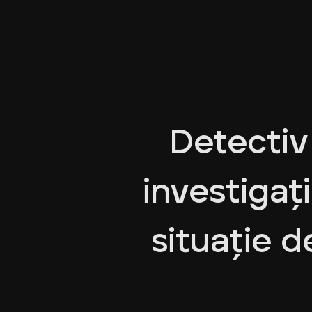
Detectiv 
investigaț
situație d