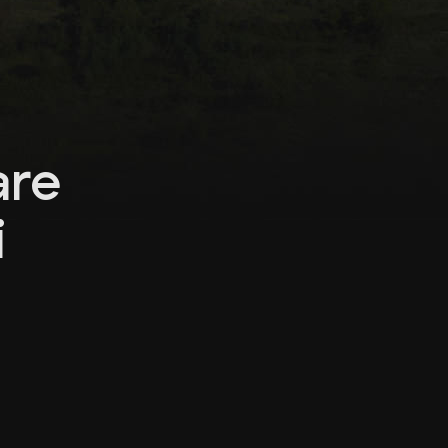
are
i