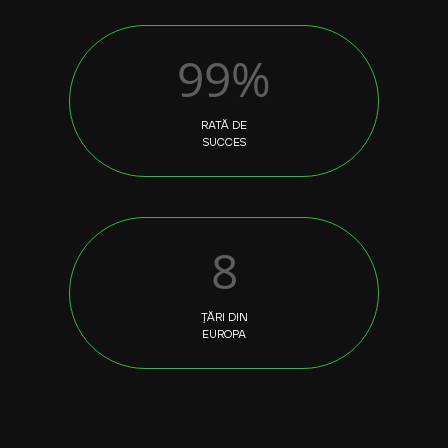
99%
RATĂ DE
SUCCES
8
ȚĂRI DIN
EUROPA