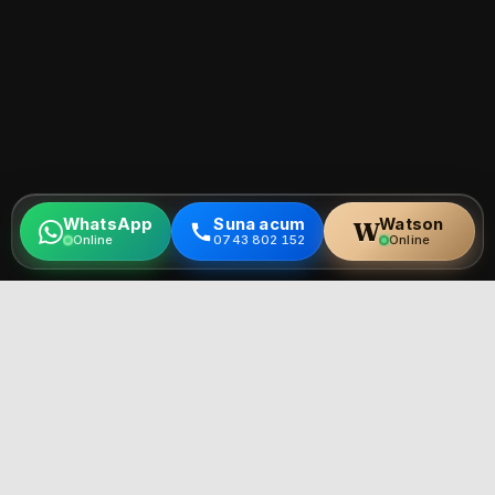
WhatsApp
Suna acum
Watson
W
Online
0743 802 152
Online