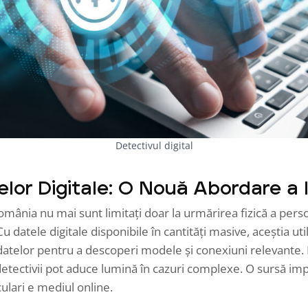
Detectivul digital
elor Digitale: O Nouă Abordare a I
 România nu mai sunt limitați doar la urmărirea fizică a per
Cu datele digitale disponibile în cantități masive, aceștia uti
datelor pentru a descoperi modele și conexiuni relevante
, detectivii pot aduce lumină în cazuri complexe. O sursă i
culari e mediul online.