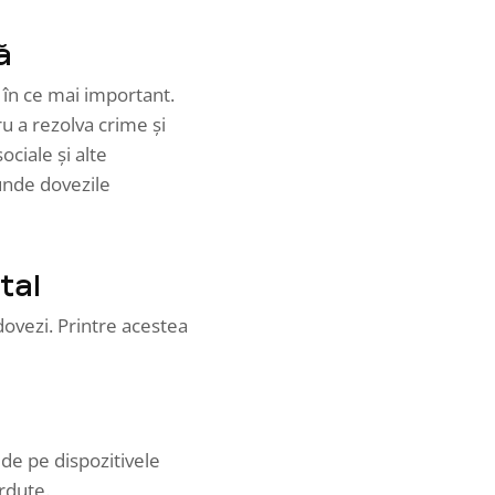
ă
e în ce mai important.
tru a rezolva crime și
ciale și alte
 unde dovezile
tal
dovezi. Printre acestea
de pe dispozitivele
erdute.