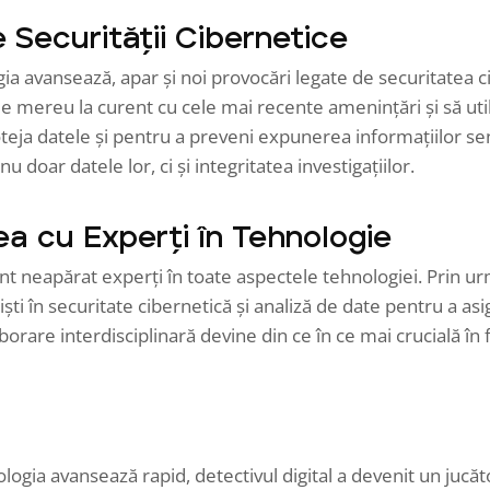
e Securității Cibernetice
a avansează, apar și noi provocări legate de securitatea ci
 fie mereu la curent cu cele mai recente amenințări și să ut
oteja datele și pentru a preveni expunerea informațiilor sen
u doar datele lor, ci și integritatea investigațiilor.
ea cu Experți în Tehnologie
sunt neapărat experți în toate aspectele tehnologiei. Prin ur
ști în securitate cibernetică și analiză de date pentru a asi
borare interdisciplinară devine din ce în ce mai crucială în 
ologia avansează rapid, detectivul digital a devenit un jucăto