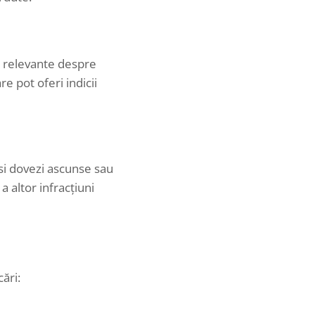
ii relevante despre
re pot oferi indicii
si dovezi ascunse sau
a altor infracțiuni
ări: