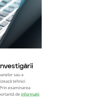
nvestigării
soanelor sau a
lizează tehnici
. Prin examinarea
mportantă de
informații