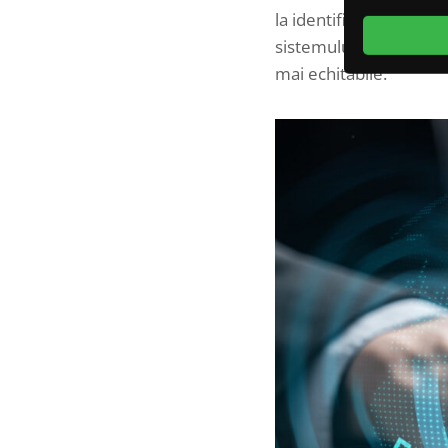
la identificarea și pri
sistemului de justiție.
mai echitabile.