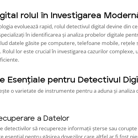
gital rolul în Investigarea Modern
ologia evoluează rapid, rolul detectivul digital devine din c
 specializați în identificarea și analiza probelor digitale pen
clud datele găsite pe computere, telefoane mobile, rețele so
. Rolul lor este crucial în investigarea cazurilor complexe,
ficiente.
e Esențiale pentru Detectivul Digi
osește o varietate de instrumente pentru a aduna și analiza 
ecuperare a Datelor
 detectivilor să recupereze informații șterse sau corupte 
e esențial pentru găsirea dovezilor care altfel ar fi fost pi