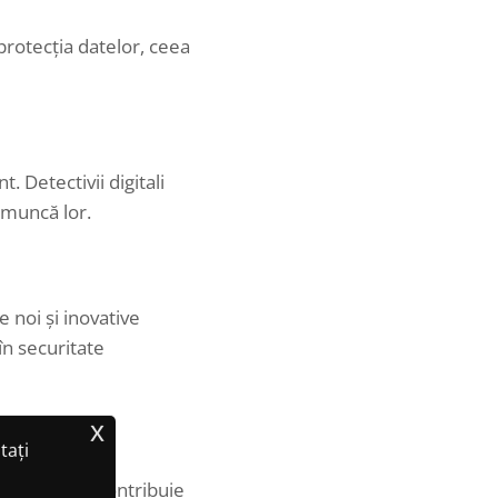
 protecția datelor, ceea
. Detectivii digitali
 muncă lor.
e noi și inovative
în securitate
x
tați
hnologică. Ei contribuie