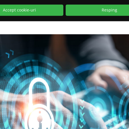
nderea infractorilor, protejând astfel comunitățile și asigurâ
Accept cookie-uri
Resping
 Cu fiecare caz rezolvat, ei contribuie la construirea unei soc