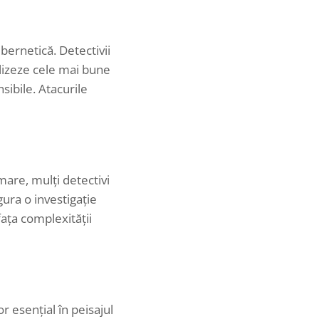
bernetică. Detectivii
ilizeze cele mai bune
sibile. Atacurile
mare, mulți detectivi
gura o investigație
fața complexității
r esențial în peisajul