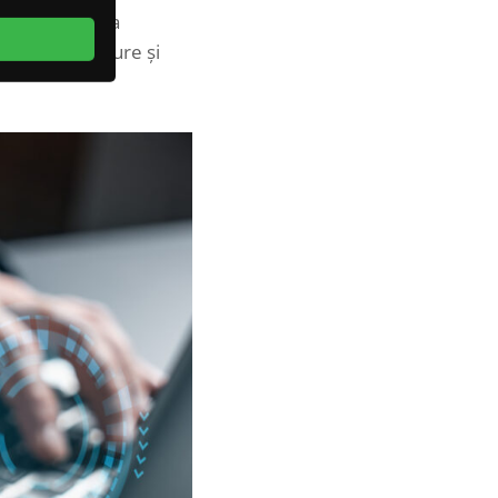
nd integritatea
ietăți mai sigure și