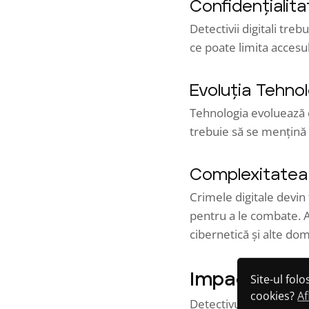
Confidențialita
Detectivii digitali tre
ce poate limita accesul
Evoluția Tehno
Tehnologia evoluează con
trebuie să se mențină 
Complexitatea 
Crimele digitale devin 
pentru a le combate. A
cibernetică și alte do
Impactul Dete
Site-ul fol
cookies?
Af
Detectivul digital joacă