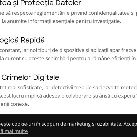
tea și Protecția Datelor
buie să respecte reglementările privind confidențialitatea și
 la anumite informații esențiale pentru investigație.
logică Rapidă
stant, iar noi tipuri de dispozitive și aplicații apar frecvent
la curent cu aceste schimbări pentru a rămâne eficienți în
Crimelor Digitale
tot mai sofisticate, iar detectivii trebuie să dezvolte metod
cest lucru implică adesea o colaborare strânsă cu experți 
menii conexe.
ctivului Digital asupra Justiției
osește cookie-uri în scopuri de marketing și uzabilitate. Accep
lă mai multe
 un rol esențial în asigurarea unei justiții corecte în era te