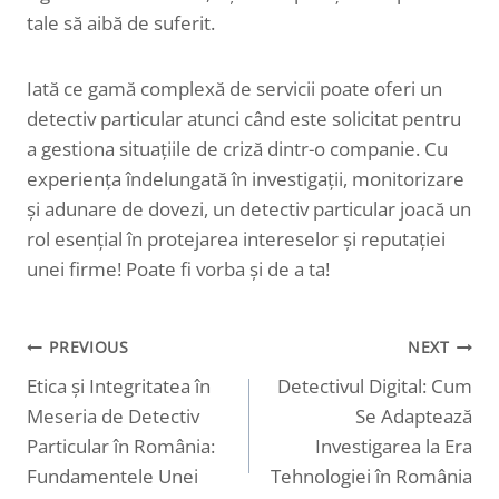
tale să aibă de suferit.
Iată ce gamă complexă de servicii poate oferi un
detectiv particular atunci când este solicitat pentru
a gestiona situațiile de criză dintr-o companie. Cu
experiența îndelungată în investigații, monitorizare
și adunare de dovezi, un detectiv particular joacă un
rol esențial în protejarea intereselor și reputației
unei firme! Poate fi vorba și de a ta!
PREVIOUS
NEXT
Navigare
Etica și Integritatea în
Detectivul Digital: Cum
în
Meseria de Detectiv
Se Adaptează
articole
Particular în România:
Investigarea la Era
Fundamentele Unei
Tehnologiei în România