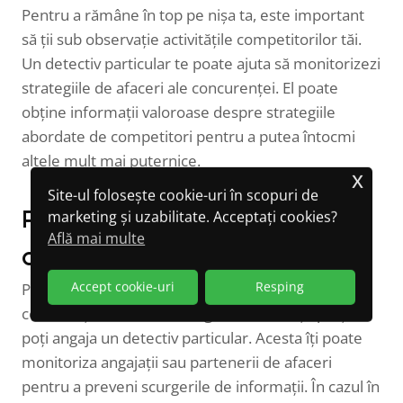
Pentru a rămâne în top pe nișa ta, este important
să ții sub observație activitățile competitorilor tăi.
Un detectiv particular te poate ajuta să monitorizezi
strategiile de afaceri ale concurenței. El poate
obține informații valoroase despre strategiile
abordate de competitori pentru a putea întocmi
altele mult mai puternice.
x
Site-ul folosește cookie-uri în scopuri de
marketing și uzabilitate. Acceptați cookies?
Protejarea informațiilor
Află mai multe
comerciale confidențiale
Accept cookie-uri
Resping
Pentru a te asigura că informațiile comerciale
confidențiale nu sunt divulgate către terțe părți,
poți angaja un detectiv particular. Acesta îți poate
monitoriza angajații sau partenerii de afaceri
pentru a preveni scurgerile de informații. În cazul în