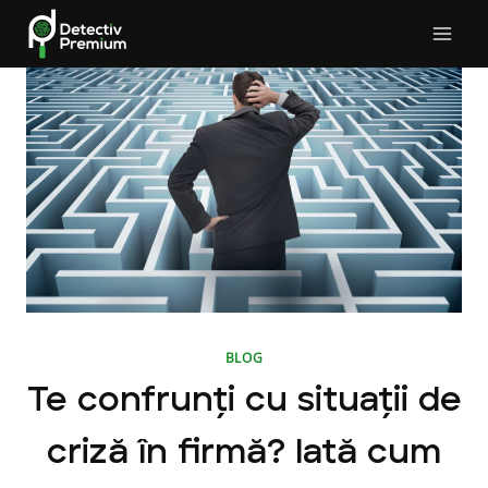
Skip
to
content
BLOG
Te confrunți cu situații de
criză în firmă? Iată cum